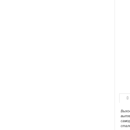
Выхо
вытя
само
стал